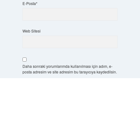
E-Posta*
Web Sitesi
Daha sonraki yorumlarımda kullanılması için adım, e-
posta adresim ve site adresim bu tarayıcıya kaydedilsin.
Scrol
7 + 8 kaçtır?
*
to
the
top