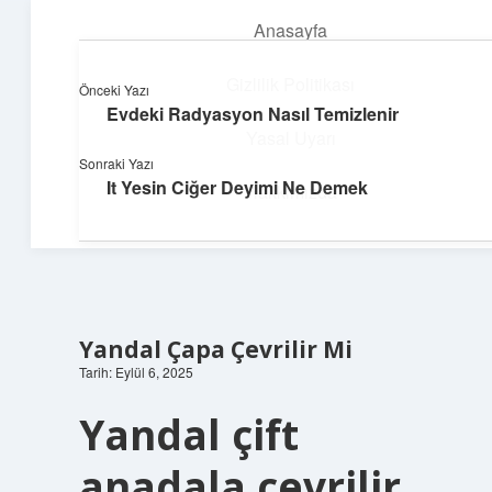
Anasayfa
menüyü
aç
Gizlilik Politikası
Önceki Yazı
Evdeki Radyasyon Nasıl Temizlenir
Pratik Çözüm Rehberi
Yasal Uyarı
Sonraki Yazı
Hayatını kolaylaştıran zekice fikirler!
It Yesin Ciğer Deyimi Ne Demek
Hakkımızda
Yandal Çapa Çevrilir Mi
Tarih: Eylül 6, 2025
Yandal çift
anadala çevrilir