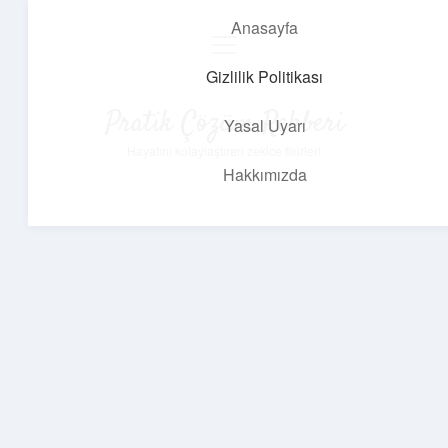
Anasayfa
menüyü
aç
Gizlilik Politikası
Pratik Çözüm Rehberi
Yasal Uyarı
Hayatını kolaylaştıran zekice fikirler!
Hakkımızda