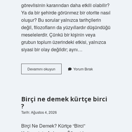
görevlisinin kararından daha etkili olabilir?
Ya da bir şehirde görünmez bir otorite nasıl
oluşur? Bu sorular yalnızca tarihçilerin
değil, filozofların da yüzyıllardır düşündüğü
meselelerdir. Çünkü bir kişinin veya
grubun toplum üzerindeki etkisi, yalnızca
siyasi bir olay değildir; aynı…
Ayan
Devamını okuyun
Yorum Bırak
ne
demek
Osmanlı’da
?
Birçi ne demek kürtçe birci
?
Tarih: Ağustos 4, 2026
Birçi Ne Demek? Kürtçe “Birci”