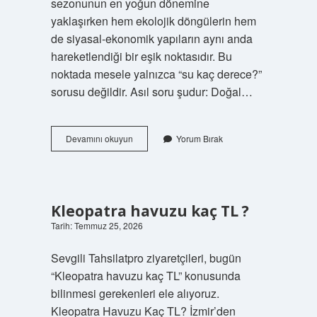
sezonunun en yoğun dönemine
yaklaşırken hem ekolojik döngülerin hem
de siyasal-ekonomik yapıların aynı anda
hareketlendiği bir eşik noktasıdır. Bu
noktada mesele yalnızca “su kaç derece?”
sorusu değildir. Asıl soru şudur: Doğal…
Marmaris’te
Devamını okuyun
Yorum Bırak
deniz
suyu
sıcaklığı
kaç
derece
Kleopatra havuzu kaç TL ?
?
Tarih: Temmuz 25, 2026
Sevgili Tahsilatpro ziyaretçileri, bugün
“Kleopatra havuzu kaç TL” konusunda
bilinmesi gerekenleri ele alıyoruz.
Kleopatra Havuzu Kaç TL? İzmir’den