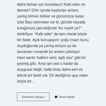
daha fazlası için buradayız! Kalb eder ne
demek? Dilin içinde kaybolan anlam,
yanlış bilinen kökler ve günümüze kalan
izler Bazı kelimeler var ki, günlük hayatta
kulağımıza çalındığında “bu neydi ya?”
dedirtiyor. “Kalb eder” de tam olarak böyle
bir ifade. Açık konuşayım: çoğu insan bunu
duyduğunda ya yanlış anlıyor ya da
tamamen romantik bir anlam yüklüyor.
Hani sanki “kalbini verir, aşık olur” gibi bir
şeymiş gibi. Ama işin aslı o kadar da
duygusal değil, hatta biraz daha sert ve
teknik bir tarafı var. Dil dediğimiz şey zaten
böyle bir…
Kalb
Devamını okuyun
Yorum Bırak
eder
ne