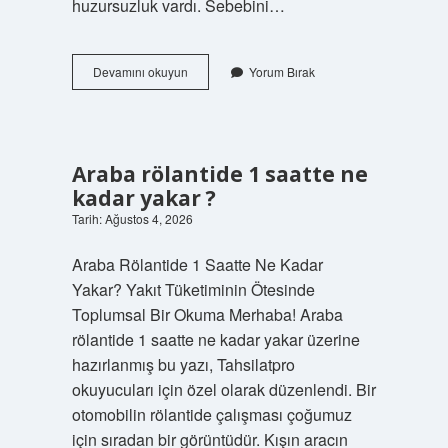
huzursuzluk vardı. Sebebini…
Birçi
Devamını okuyun
Yorum Bırak
ne
demek
kürtçe
birci
?
Araba rölantide 1 saatte ne
kadar yakar ?
Tarih: Ağustos 4, 2026
Araba Rölantide 1 Saatte Ne Kadar
Yakar? Yakıt Tüketiminin Ötesinde
Toplumsal Bir Okuma Merhaba! Araba
rölantide 1 saatte ne kadar yakar üzerine
hazırlanmış bu yazı, Tahsilatpro
okuyucuları için özel olarak düzenlendi. Bir
otomobilin rölantide çalışması çoğumuz
için sıradan bir görüntüdür. Kışın aracın