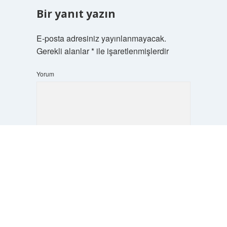
Bir yanıt yazın
E-posta adresiniz yayınlanmayacak.
Gerekli alanlar
*
ile işaretlenmişlerdir
Yorum
Scrol
to
the
top
İsim*