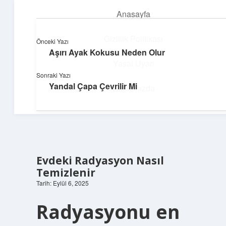
Anasayfa
menüyü
aç
Gizlilik Politikası
Önceki Yazı
Aşırı Ayak Kokusu Neden Olur
Pratik Çözüm Rehberi
Yasal Uyarı
Sonraki Yazı
Hayatını kolaylaştıran zekice fikirler!
Yandal Çapa Çevrilir Mi
Hakkımızda
Evdeki Radyasyon Nasıl
Temizlenir
Tarih: Eylül 6, 2025
Radyasyonu en