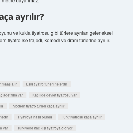
bir metne dayanmaz.
aça ayrılır?
oyunu ve kukla tiyatrosu gibi türlere ayrılan geleneksel
n tiyatro ise trajedi, komedi ve dram türlerine ayrılır.
r maaş alır
Eski tiyatro türleri nelerdir
ç adet film var
Kaç ilde devlet tiyatrosu var
lir
Modern tiyatro türleri kaça ayrılır
nedir
Tiyatroya nasıl olunur
Türk tiyatrosu kaça ayrılır
a var
Türkiyede kaç kişi tiyatroya gidiyor