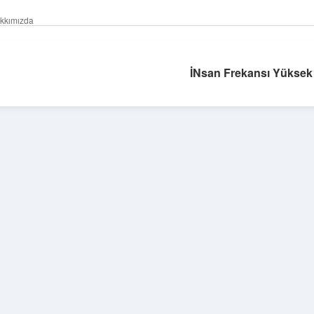
kkımızda
İNsan Frekansı Yüksek
Sidebar
ilbet yeni giriş
ilbet
gran