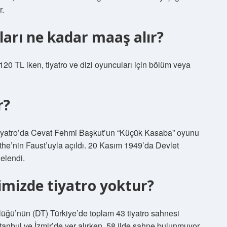
r.
ları ne kadar maaş alır?
20 TL iken, tiyatro ve dizi oyuncuları için bölüm veya
r?
iyatro’da Cevat Fehmi Başkut’un “Küçük Kasaba” oyunu
e’nin Faust’uyla açıldı. 20 Kasım 1949’da Devlet
elendi.
imizde tiyatro yoktur?
lüğü’nün (DT) Türkiye’de toplam 43 tiyatro sahnesi
tanbul ve İzmir’de yer alırken, 58 ilde sahne bulunmuyor.