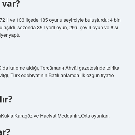
 var?
72 il ve 133 ilçede 185 oyunu seyirciyle buluşturdu; 4 bin
laşıldı, sezonda 35’i yerli oyun, 29’u çeviri oyun ve 6’sı
er yaptı.
’da kaleme aldığı, Tercüman-ı Ahvâl gazetesinde tefrika
liği, Türk edebiyatının Batılı anlamda ilk özgün tiyatro
lır?
Kukla.Karagöz ve Hacivat.Meddahlık.Orta oyunları.
ar?