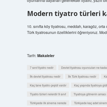
oyunlarına dayanan geleneksel tiyatro, yazılı 
Modern tiyatro türleri k
10. sınıfta köy tiyatrosu, meddah, karagöz, orta 
Türk tiyatrosunun özelliklerini öğreniyoruz. Moder
Tarih:
Makaleler
7 sınıf tiyatro nedir
Devlet tiyatrosu oyuncuları ne kada
İlk devlet tiyatrosu nedir
İlk Türk tiyatrosu nedir
Ka
Kaç tane tiyatro çeşidi vardır
Kaç yaşında tiyatroya gidi
Tiyatro türleri nelerdir 9 sınıf
Tiyatroya gitmenin amacı 
Türkiyede ilk sinema nerede
Türkiyede kaç adet sinem