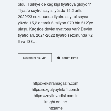
oldu. Türkiye’de kaç kişi tiyatroya gidiyor?
Tiyatro seyirci sayısı yüzde 15,2 arttı.
2022/23 sezonunda tiyatro seyirci sayısı
yüzde 15,2 artarak 6 milyon 279 bin 512’ye
ulaştı. Kaç ilde devlet tiyatrosu var? Devlet
tiyatroları, 2021-2022 tiyatro sezonunda 72
il ve 133…
Türkiyede
Devamını okuyun
Yorum Bırak
Kaç
Tane
Tiyatro
Var
https://ekstramagazin.com
https://ozgulyayinlari.com.tr
https://zeytinvadisi.com.tr
knight online
nttgame