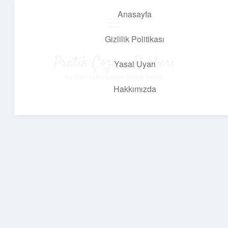
Anasayfa
menüyü
aç
Gizlilik Politikası
Pratik Çözüm Rehberi
Yasal Uyarı
Hayatını kolaylaştıran zekice fikirler!
Hakkımızda