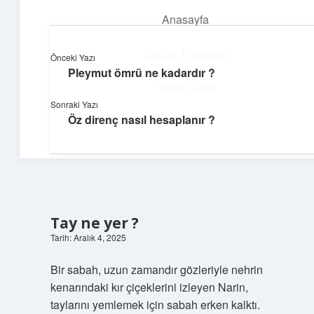
Anasayfa
menüyü
aç
Gizlilik Politikası
Önceki Yazı
Pleymut ömrü ne kadardır ?
Pratik Çözüm Rehberi
Yasal Uyarı
Sonraki Yazı
Hayatını kolaylaştıran zekice fikirler!
Öz direnç nasıl hesaplanır ?
Hakkımızda
Tay ne yer ?
Tarih: Aralık 4, 2025
Bir sabah, uzun zamandır gözleriyle nehrin
kenarındaki kır çiçeklerini izleyen Narin,
taylarını yemlemek için sabah erken kalktı.