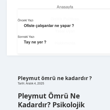
Anasayfa
menüyü
aç
Gizlilik Politikası
Önceki Yazı
Ofiste çalışanlar ne yapar ?
Pratik Çözüm Rehberi
Yasal Uyarı
Sonraki Yazı
Hayatını kolaylaştıran zekice fikirler!
Tay ne yer ?
Hakkımızda
Pleymut ömrü ne kadardır ?
Tarih: Aralık 4, 2025
Pleymut Ömrü Ne
Kadardır? Psikolojik