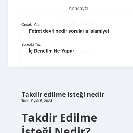
Anasayfa
menüyü
aç
Gizlilik Politikası
Önceki Yazı
Fetret devri nedir sorularla islamiyet
Pratik Çözüm Rehberi
Yasal Uyarı
Sonraki Yazı
Hayatını kolaylaştıran zekice fikirler!
İç Denetim Ne Yapar
Hakkımızda
Takdir edilme isteği nedir
Tarih: Eylül 5, 2024
Takdir Edilme
İsteği Nedir?