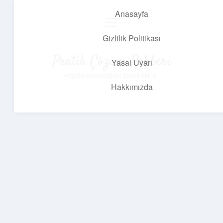
Anasayfa
menüyü
aç
Gizlilik Politikası
Pratik Çözüm Rehberi
Yasal Uyarı
Hayatını kolaylaştıran zekice fikirler!
Hakkımızda