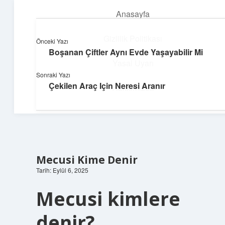
Anasayfa
menüyü
aç
Gizlilik Politikası
Önceki Yazı
Boşanan Çiftler Aynı Evde Yaşayabilir Mi
Pratik Çözüm Rehberi
Yasal Uyarı
Sonraki Yazı
Hayatını kolaylaştıran zekice fikirler!
Çekilen Araç Için Neresi Aranır
Hakkımızda
Mecusi Kime Denir
Tarih: Eylül 6, 2025
Mecusi kimlere
denir?