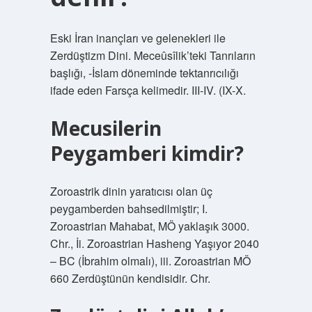
Eski İran inançları ve gelenekleri ile
Zerdüştizm Dini. Meceûsîlik’teki Tanrıların
başlığı, -İslam döneminde tektanrıcılığı
ifade eden Farsça kelimedir. III-IV. (IX-X.
Mecusilerin
Peygamberi kimdir?
Zoroastrik dinin yaratıcısı olan üç
peygamberden bahsedilmiştir; I.
Zoroastrian Mahabat, MÖ yaklaşık 3000.
Chr., İi. Zoroastrian Hasheng Yaşıyor 2040
– BC (İbrahim olmalı), iii. Zoroastrian MÖ
660 Zerdüştünün kendisidir. Chr.