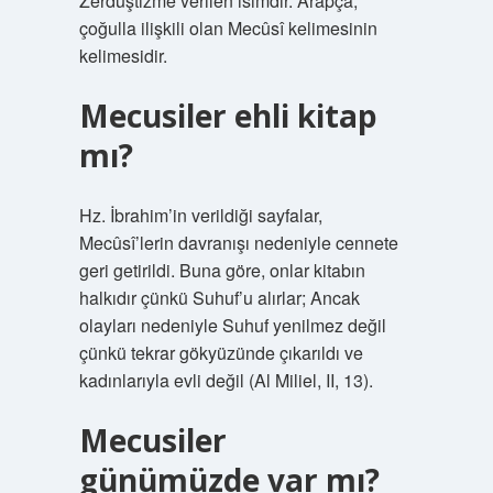
Zerdüştizme verilen isimdir. Arapça,
çoğulla ilişkili olan Mecûsî kelimesinin
kelimesidir.
Mecusiler ehli kitap
mı?
Hz. İbrahim’in verildiği sayfalar,
Mecûsî’lerin davranışı nedeniyle cennete
geri getirildi. Buna göre, onlar kitabın
halkıdır çünkü Suhuf’u alırlar; Ancak
olayları nedeniyle Suhuf yenilmez değil
çünkü tekrar gökyüzünde çıkarıldı ve
kadınlarıyla evli değil (Al Miliel, II, 13).
Mecusiler
günümüzde var mı?