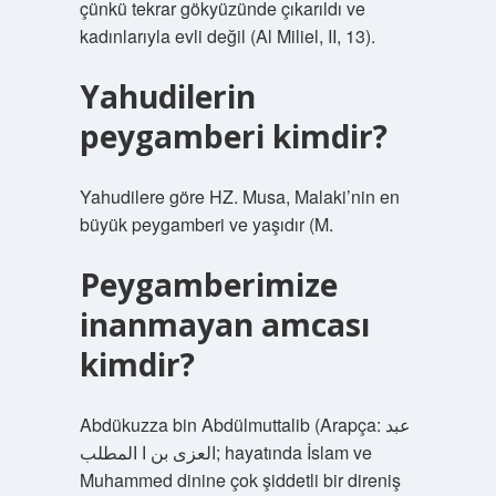
çünkü tekrar gökyüzünde çıkarıldı ve
kadınlarıyla evli değil (Al Miliel, II, 13).
Yahudilerin
peygamberi kimdir?
Yahudilere göre HZ. Musa, Malaki’nin en
büyük peygamberi ve yaşıdır (M.
Peygamberimize
inanmayan amcası
kimdir?
Abdükuzza bin Abdülmuttalib (Arapça: عبد
العزى بن ا المطلب; hayatında İslam ve
Muhammed dinine çok şiddetli bir direniş