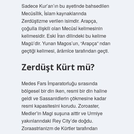
Sadece Kur’an’ın bu ayetinde bahsedilen
Mecûsîlik, İslam kaynaklarında
Zerdüştizme verilen isimdir. Arapça,
çoğulla ilişkili olan Mecûsî kelimesinin
kelimesidir. Eski İran dilindeki bu kelime
Magü’dir. Yunan Magos’un, “Arapça” ndan
geçtiği kelimesi, ârâmîce tarafından geçti.
Zerdüşt Kürt mü?
Medes Fars İmparatorluğu sırasında
bölgesel bir din iken, resmi bir din haline
geldi ve Sassanidlerin çökmesine kadar
resmi kapasitesini korudu. Zoroaster,
Medler’in Magi suşuna aittir ve Urmiye
yakınlarındaki Rey City’de doğdu.
Zoraastrianizm de Kürtler tarafından