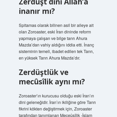
Zerdüşt dini Allah’a
inanır mı?
Spitamas olarak bilinen asil bir aileye ait
olan Zoroaster, eski İran dininde reform
yapmaya çalışan ve bilge tanrı Ahura
Mazda’dan vahiy aldığını iddia etti. İnanç
sisteminin temeli, ibadet edilen tek Tanrı,
en yüksek Tanrı Ahura Mazda’dır.
Zerdüştlük ve
mecûsîlik aynı mı?
Zoroaster’ın kurucusu olduğu eski İran’ın
dini geleneğidir. İran’ın ikiliğine göre Tanrı
fikrini kökten değiştirmek için, Zoroaster
tarafından tanımlanan Meceûsîlik -İslam