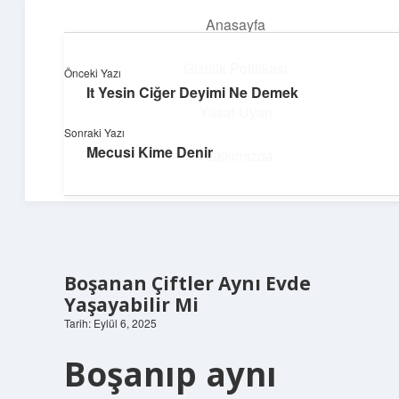
Anasayfa
menüyü
aç
Gizlilik Politikası
Önceki Yazı
It Yesin Ciğer Deyimi Ne Demek
Pratik Çözüm Rehberi
Yasal Uyarı
Sonraki Yazı
Hayatını kolaylaştıran zekice fikirler!
Mecusi Kime Denir
Hakkımızda
Boşanan Çiftler Aynı Evde
Yaşayabilir Mi
Tarih: Eylül 6, 2025
Boşanıp aynı