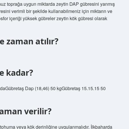
unuz toprağa uygun miktarda zeytin DAP gübresini yanmış
resini verimli bir şekilde kullanabilmeniz için miktarın ve
or içeriği yüksek gübreler zeytin kök gübresi olarak
e zaman atılır?
ne kadar?
ğındaGübretaş Dap (18,46) 50 kgGübretaş 15.15.15 50
aman verilir?
tohuma veya kök derinliğine uygulanmalıdır. İlkbaharda