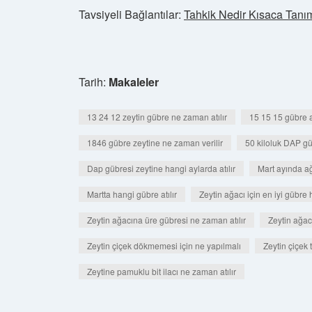
Tavsiyeli Bağlantılar:
Tahkik Nedir Kısaca Tanı
Tarih:
Makaleler
13 24 12 zeytin gübre ne zaman atılır
15 15 15 gübre a
1846 gübre zeytine ne zaman verilir
50 kiloluk DAP gü
Dap gübresi zeytine hangi aylarda atılır
Mart ayında ağa
Martta hangi gübre atılır
Zeytin ağacı için en iyi gübre 
Zeytin ağacına üre gübresi ne zaman atılır
Zeytin ağac
Zeytin çiçek dökmemesi için ne yapılmalı
Zeytin çiçek 
Zeytine pamuklu bit ilacı ne zaman atılır