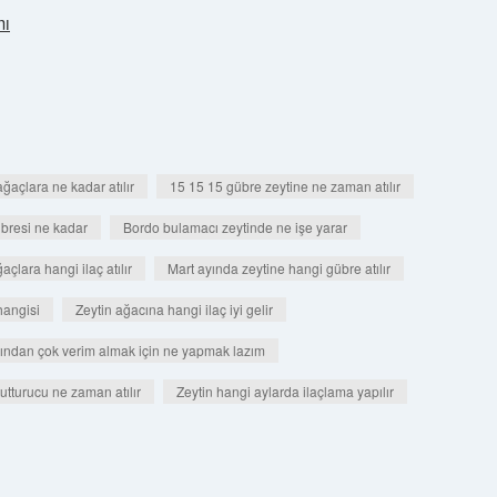
mı
ğaçlara ne kadar atılır
15 15 15 gübre zeytine ne zaman atılır
bresi ne kadar
Bordo bulamacı zeytinde ne işe yarar
çlara hangi ilaç atılır
Mart ayında zeytine hangi gübre atılır
hangisi
Zeytin ağacına hangi ilaç iyi gelir
ından çok verim almak için ne yapmak lazım
tutturucu ne zaman atılır
Zeytin hangi aylarda ilaçlama yapılır