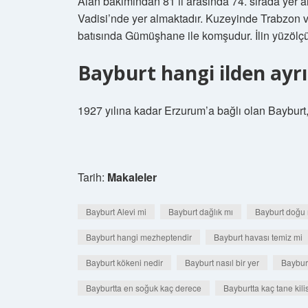
Alan bakımından 81 il arasında 74. sırada yer
Vadisi’nde yer almaktadır. Kuzeyinde Trabzon
batısında Gümüşhane ile komşudur. İlin yüzölç
Bayburt hangi ilden ayrı
1927 yılına kadar Erzurum’a bağlı olan Bayburt
Tarih:
Makaleler
Bayburt Alevi mi
Bayburt dağlık mı
Bayburt doğu
Bayburt hangi mezheptendir
Bayburt havası temiz mi
Bayburt kökeni nedir
Bayburt nasıl bir yer
Baybur
Bayburtta en soğuk kaç derece
Bayburtta kaç tane kili