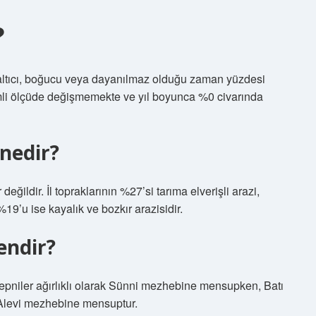
?
altıcı, boğucu veya dayanılmaz olduğu zaman yüzdesi
mli ölçüde değişmemekte ve yıl boyunca %0 civarında
 nedir?
ğildir. İl topraklarının %27’si tarıma elverişli arazi,
19’u ise kayalık ve bozkır arazisidir.
endir?
iler ağırlıklı olarak Sünni mezhebine mensupken, Batı
Alevi mezhebine mensuptur.