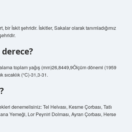
ir İskit şehridir. İskitler, Sakalar olarak tanımladığımız
şehridir.
 derece?
 ortalama toplam yağış (mm)26,8449,9Ölçüm dönemi (1959
 sıcaklık (°C)-31,3-31.
?
leri denemelisiniz: Tel Helvası, Kesme Çorbası, Tatlı
ana Yemeği, Lor Peyniri Dolması, Ayran Çorbası, Herse