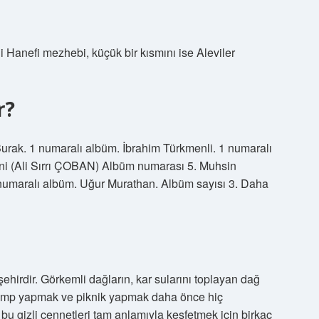
Hanefi mezhebi, küçük bir kısmını ise Aleviler
r?
rak. 1 numaralı albüm. İbrahim Türkmenli. 1 numaralı
ni (Ali Sırrı ÇOBAN) Albüm numarası 5. Muhsin
0 numaralı albüm. Uğur Murathan. Albüm sayısı 3. Daha
ehirdir. Görkemli dağların, kar sularını toplayan dağ
kamp yapmak ve piknik yapmak daha önce hiç
 bu gizli cennetleri tam anlamıyla keşfetmek için birkaç