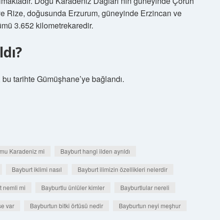
 almaktadır. Doğu Karadeniz Dağları’nın güneyinde Çoruh
 ve Rize, doğusunda Erzurum, güneyinde Erzincan ve
ümü 3.652 kilometrekaredir.
ldı?
, bu tarihte Gümüşhane’ye bağlandı.
 mu Karadeniz mi
Bayburt hangi ilden ayrıldı
Bayburt iklimi nasıl
Bayburt ilimizin özellikleri nelerdir
t nemli mi
Bayburtlu ünlüler kimler
Bayburtlular nereli
se var
Bayburtun bitki örtüsü nedir
Bayburtun neyi meşhur