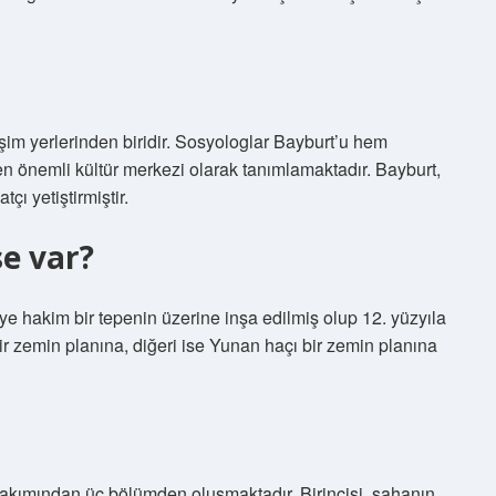
eşim yerlerinden biridir. Sosyologlar Bayburt’u hem
 önemli kültür merkezi olarak tanımlamaktadır. Bayburt,
çı yetiştirmiştir.
se var?
e hakim bir tepenin üzerine inşa edilmiş olup 12. yüzyıla
bir zemin planına, diğeri ise Yunan haçı bir zemin planına
 bakımından üç bölümden oluşmaktadır. Birincisi, sahanın