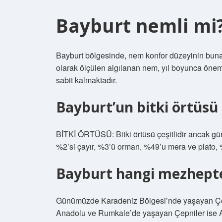
Bayburt nemli mi
Bayburt bölgesinde, nem konfor düzeyinin bun
olarak ölçülen algılanan nem, yıl boyunca öne
sabit kalmaktadır.
Bayburt’un bitki örtüsü
BİTKİ ÖRTÜSÜ: Bitki örtüsü çeşitlidir ancak gür de
%2’si çayır, %3’ü orman, %49’u mera ve plato, %
Bayburt hangi mezhept
Günümüzde Karadeniz Bölgesi’nde yaşayan Çepn
Anadolu ve Rumkale’de yaşayan Çepniler ise 