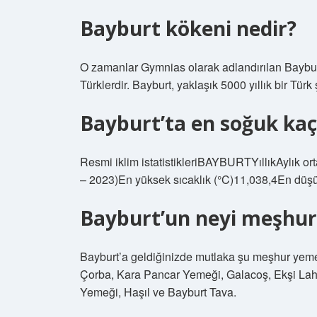
Bayburt kökeni nedir?
O zamanlar Gymnias olarak adlandırılan Bayburt, b
Türklerdir. Bayburt, yaklaşık 5000 yıllık bir Türk 
Bayburt’ta en soğuk kaç
Resmi iklim istatistikleriBAYBURTYıllıkAylık
– 2023)En yüksek sıcaklık (°C)11,038,4En düşük
Bayburt’un neyi meşhur
Bayburt’a geldiğinizde mutlaka şu meşhur yemek
Çorba, Kara Pancar Yemeği, Galacoş, Ekşi Lah
Yemeği, Haşıl ve Bayburt Tava.