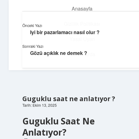
Anasayfa
menüyü
aç
Gizlilik Politikası
Önceki Yazı
Iyi bir pazarlamacı nasıl olur ?
Pratik Çözüm Rehberi
Yasal Uyarı
Sonraki Yazı
Hayatını kolaylaştıran zekice fikirler!
Gözü açıklık ne demek ?
Hakkımızda
Guguklu saat ne anlatıyor ?
Tarih: Ekim 13, 2025
Guguklu Saat Ne
Anlatıyor?