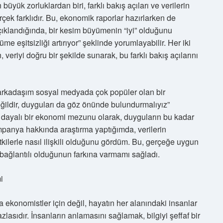
ük zorluklardan biri, farklı bakış açıları ve verilerin
rçek farklıdır. Bu, ekonomik raporlar hazırlarken de
ıklandığında, bir kesim büyümenin “iyi” olduğunu
me eşitsizliği artırıyor” şeklinde yorumlayabilir. Her iki
veriyi doğru bir şekilde sunarak, bu farklı bakış açılarını
 arkadaşım sosyal medyada çok popüler olan bir
ildir, duyguları da göz önünde bulundurmalıyız”
e dayalı bir ekonomi mezunu olarak, duyguların bu kadar
anya hakkında araştırma yaptığımda, verilerin
kilerle nasıl ilişkili olduğunu gördüm. Bu, gerçeğe uygun
bağlantılı olduğunun farkına varmamı sağladı.
i
konomistler için değil, hayatın her alanındaki insanlar
lasıdır. İnsanların anlamasını sağlamak, bilgiyi şeffaf bir