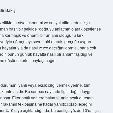
Bir Bakış
ellikle medya, ekonomi ve sosyal bilimlerde sıkça
an basit bir şekilde “doğruyu anlatma” olarak özetlense
ha karmaşık ve önemli bir anlamı olduğunu fark
eriyle uğraşmayı seven biri olarak, gerçeğe uygun
hayatlarıyla da nasıl iç içe geçtiğini görmek bana çok
ir, bunun günlük hayatta nasıl bir anlam taşıdığı ve
rine düşüncelerimi paylaşacağım.
durumun, yanlı veya eksik bilgi vermek yerine, tüm
ktarılmasıdır. Bu sadece sayılarla ilgili değil; duygu,
 kapsar. Ekonomik verilere bakarak anlatacak olursam,
 bir rakamın tek başına ne kadar yanıltıcı olabileceğini
ranı %10 diye açıklandığında, bu basitçe yüzde 10’un işsiz