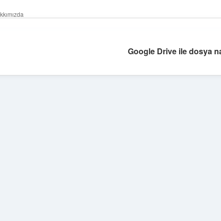
kkımızda
Google Drive ile dosya na
Sidebar
ilbet yeni giriş
ilbet
gran