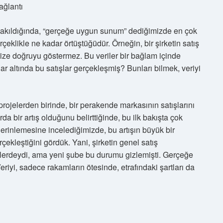
ağlantı
 bakıldığında, “gerçeğe uygun sunum” dediğimizde en çok
çeklikle ne kadar örtüştüğüdür. Örneğin, bir şirketin satış
ize doğruyu göstermez. Bu veriler bir bağlam içinde
r altında bu satışlar gerçekleşmiş? Bunları bilmek, veriyi
projelerden birinde, bir perakende markasının satışlarını
da bir artış olduğunu belirttiğinde, bu ilk bakışta çok
derinlemesine incelediğimizde, bu artışın büyük bir
ekleştiğini gördük. Yani, şirketin genel satış
lerdeydi, ama yeni şube bu durumu gizlemişti. Gerçeğe
riyi, sadece rakamların ötesinde, etrafındaki şartları da