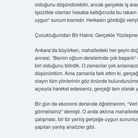
olduğunu düşündürebilir, ancak gerçekte iş aram
işsizlikte olanları hesaba kattığınızda bu rakam
uygun” sunum kısmıdır. Herkesin gördüğü veriy
Çocukluğumdan Bir Hatıra: Gerçekle Yüzleşme
Ankara’da büyürken, mahalledeki her şeyin doğ
annesi, “Benim oğlum derslerinde çok başarılı”
biri olduğunu bilirdik. O zamanlar çok anlamazd
düşünürdüm. Ama zamanla fark ettim ki, gerçeğe
olayın tüm yönlerinin göz önünde bulundurulmas
açısıyla hareket ederseniz, gerçeği tam olarak
Bir gün de ekonomi dersinde öğretmenim, “Veri sa
görmelisiniz” demişti. O anda aklıma mahalledek
çalışması, bir tür yanlış gerçeğe uygun sunumuy
yapılan yanlış analizler gibi.