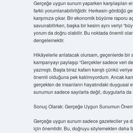
Gerçeğe uygun sunum yaparken karşılaşılan en büy
farklı yorumlanabilirliğidir. Herkesin gördüğü ge
karşımıza çıkar. Bir ekonomik büyüme raporu aç
savunabilirken, başka bir kesim aynı veriyi “büyü
yorum da doğru olabilir. Bu noktada önemli olan, 
dengelemektir.
Hikâyelerle anlatacak olursam, geçenlerde bir
kampanyayı paylaşıp “Gerçekler sadece veri değ
yazmıştı. Başta biraz kafam karıştı çünkü veriy
önemli olduğuna pek katılmıyordum. Ancak kamp
gerçekten de insanların hayatındaki duygusal et
sunumun sadece sayılarla değil, duygularla da 
Sonuç Olarak: Gerçeğe Uygun Sunumun Önem
Gerçeğe uygun sunum sadece gazeteciler ya da e
için önemlidir. Bu, doğruyu söylemekten daha faz