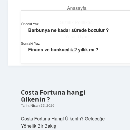
Anasayfa
menüyü
aç
Gizlilik Politikası
Önceki Yazı
Barbunya ne kadar sürede bozulur ?
Pratik Çözüm Rehberi
Yasal Uyarı
Sonraki Yazı
Hayatını kolaylaştıran zekice fikirler!
Finans ve bankacılık 2 yıllık mı ?
Hakkımızda
Costa Fortuna hangi
ülkenin ?
Tarih: Nisan 22, 2026
Costa Fortuna Hangi Ülkenin? Geleceğe
Yönelik Bir Bakış