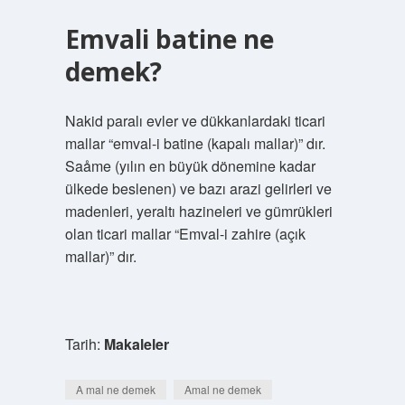
Emvali batine ne
demek?
Nakid paralı evler ve dükkanlardaki ticari
mallar “emval-i batine (kapalı mallar)” dır.
Saåme (yılın en büyük dönemine kadar
ülkede beslenen) ve bazı arazi gelirleri ve
madenleri, yeraltı hazineleri ve gümrükleri
olan ticari mallar “Emval-i zahire (açık
mallar)” dır.
Tarih:
Makaleler
A mal ne demek
Amal ne demek