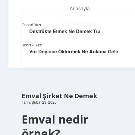
Anasayfa
menüyü
aç
Gizlilik Politikası
Önceki Yazı
Destrükte Etmek Ne Demek Tıp
Pratik Çözüm Rehberi
Yasal Uyarı
Sonraki Yazı
Hayatını kolaylaştıran zekice fikirler!
Vur Deyince Öldürmek Ne Anlama Gelir
Hakkımızda
Emval Şirket Ne Demek
Tarih: Şubat 23, 2025
Emval nedir
örnek?