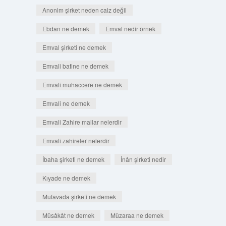
Anonim şirket neden caiz değil
Ebdan ne demek
Emval nedir örnek
Emval şirketi ne demek
Emvali batine ne demek
Emvali muhaccere ne demek
Emvali ne demek
Emvali Zahire mallar nelerdir
Emvali zahireler nelerdir
İbaha şirketi ne demek
İnân şirketi nedir
Kıyade ne demek
Mufavada şirketi ne demek
Müsâkât ne demek
Müzaraa ne demek