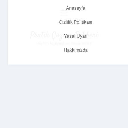
Anasayfa
menüyü
aç
Gizlilik Politikası
Pratik Çözüm Rehberi
Yasal Uyarı
Hayatını kolaylaştıran zekice fikirler!
Hakkımızda