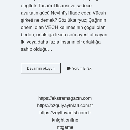
değildir. Tasarruf lisansı ve sadece
avukatın gücü Nevini’yi ifade eder. Vücuh
şirketi ne demek? Sözlükte “yüz; Çağrının
önemi olan VECH kelimesinin çoğul olan
beden, ortaklığa fıkıda sermayesi olmayan
iki veya daha fazla insanın bir ortaklığa
sahip olduğu…
Emval
Devamını okuyun
Yorum Bırak
Şirket
Ne
Demek
https://ekstramagazin.com
https://ozgulyayinlari.com.tr
https://zeytinvadisi.com.tr
knight online
nttgame