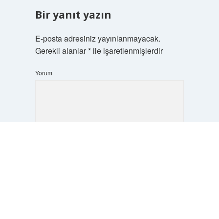
Bir yanıt yazın
E-posta adresiniz yayınlanmayacak.
Gerekli alanlar
*
ile işaretlenmişlerdir
Yorum
Scrol
to
the
top
İsim*