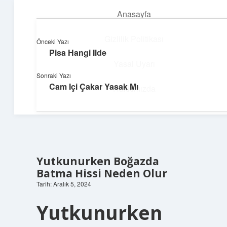
Anasayfa
menüyü
aç
Gizlilik Politikası
Önceki Yazı
Pisa Hangi Ilde
Pratik Çözüm Rehberi
Yasal Uyarı
Sonraki Yazı
Hayatını kolaylaştıran zekice fikirler!
Cam Içi Çakar Yasak Mı
Hakkımızda
Yutkunurken Boğazda
Batma Hissi Neden Olur
Tarih: Aralık 5, 2024
Yutkunurken