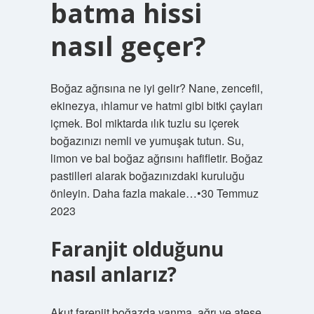
batma hissi
nasıl geçer?
Boğaz ağrısına ne iyi gelir? Nane, zencefil,
ekinezya, ıhlamur ve hatmi gibi bitki çayları
içmek. Bol miktarda ılık tuzlu su içerek
boğazınızı nemli ve yumuşak tutun. Su,
limon ve bal boğaz ağrısını hafifletir. Boğaz
pastilleri alarak boğazınızdaki kuruluğu
önleyin. Daha fazla makale…•30 Temmuz
2023
Faranjit olduğunu
nasıl anlarız?
Akut farenjit boğazda yanma, ağrı ve ateşe