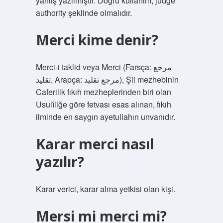
yanlış yazılmıştır. Doğru kullanım, judge
authority şeklinde olmalıdır.
Merci kime denir?
Merci-i taklid veya Merci (Farsça: مرجع
تقلید, Arapça: مرجع تقليد), Şii mezhebinin
Caferilik fıkıh mezheplerinden biri olan
Usulîliğe göre fetvası esas alınan, fıkıh
ilminde en saygın ayetullahın unvanıdır.
Karar merci nasıl
yazılır?
Karar verici, karar alma yetkisi olan kişi.
Mersi mi merci mi?