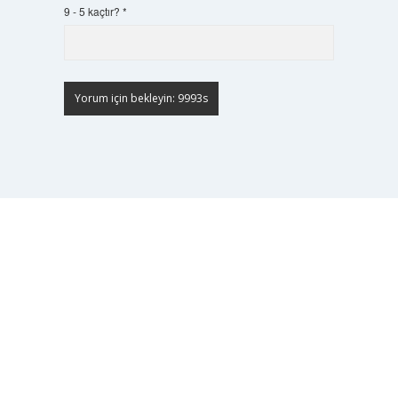
9 - 5 kaçtır?
*
Scrol
to
the
top