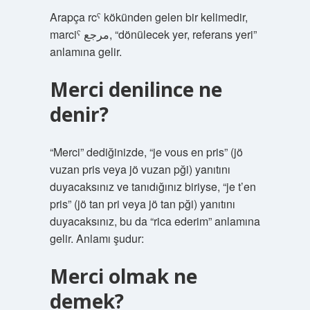
Arapça rcˁ kökünden gelen bir kelimedir,
marciˁ مرجع, “dönülecek yer, referans yeri”
anlamına gelir.
Merci denilince ne
denir?
“Merci” dediğinizde, “je vous en pris” (jö
vuzan pris veya jö vuzan pği) yanıtını
duyacaksınız ve tanıdığınız biriyse, “je t’en
pris” (jö tan pri veya jö tan pği) yanıtını
duyacaksınız, bu da “rica ederim” anlamına
gelir. Anlamı şudur:
Merci olmak ne
demek?