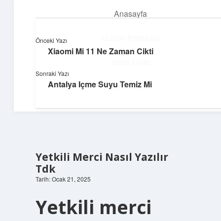
Anasayfa
menüyü
aç
Gizlilik Politikası
Önceki Yazı
Xiaomi Mi 11 Ne Zaman Cikti
Pratik Çözüm Rehberi
Yasal Uyarı
Sonraki Yazı
Hayatını kolaylaştıran zekice fikirler!
Antalya Içme Suyu Temiz Mi
Hakkımızda
Yetkili Merci Nasıl Yazılır
Tdk
Tarih: Ocak 21, 2025
Yetkili merci