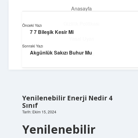
Anasayfa
menüyü
aç
Gizlilik Politikası
Önceki Yazı
7 7 Bileşik Kesir Mi
Pratik Çözüm Rehberi
Yasal Uyarı
Sonraki Yazı
Hayatını kolaylaştıran zekice fikirler!
Akgünlük Sakızı Buhur Mu
Hakkımızda
Yenilenebilir Enerji Nedir 4
Sınıf
Tarih: Ekim 15, 2024
Yenilenebilir