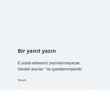
Bir yanıt yazın
E-posta adresiniz yayınlanmayacak.
Gerekli alanlar
*
ile işaretlenmişlerdir
Yorum
Scrol
to
the
top