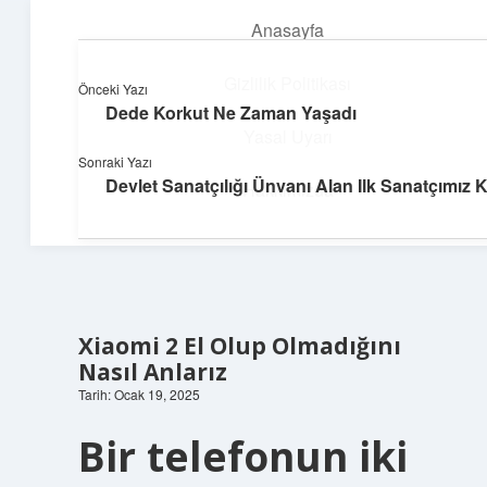
Anasayfa
menüyü
aç
Gizlilik Politikası
Önceki Yazı
Dede Korkut Ne Zaman Yaşadı
Pratik Çözüm Rehberi
Yasal Uyarı
Sonraki Yazı
Hayatını kolaylaştıran zekice fikirler!
Devlet Sanatçılığı Ünvanı Alan Ilk Sanatçımız 
Hakkımızda
Xiaomi 2 El Olup Olmadığını
Nasıl Anlarız
Tarih: Ocak 19, 2025
Bir telefonun iki