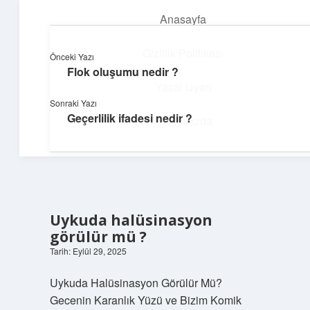
Anasayfa
menüyü
aç
Gizlilik Politikası
Önceki Yazı
Flok oluşumu nedir ?
Pratik Çözüm Rehberi
Yasal Uyarı
Sonraki Yazı
Hayatını kolaylaştıran zekice fikirler!
Geçerlilik ifadesi nedir ?
Hakkımızda
Uykuda halüsinasyon
görülür mü ?
Tarih: Eylül 29, 2025
Uykuda Halüsinasyon Görülür Mü?
Gecenin Karanlık Yüzü ve Bizim Komik