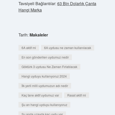
Tavsiyeli Bağlantılar:
63 Bin Dolarlık Çanta
Hangi Marka
Tarih:
Makaleler
6A aktif mi
6A uydusu ne zaman kullanılacak
En son gönderilen uydumuz nedir
Göktürk 3 uydusu Ne Zaman Fırlatılacak
Hangi uyduyu kullanıyoruz 2024
İlk yerli milli uydumuzun adı nedir
Kaç tane aktif uydumuz var
Rasat aktif mi
Şu an hangi uyduyu kullanıyoruz
Şu anda uzayda kaç uydu var