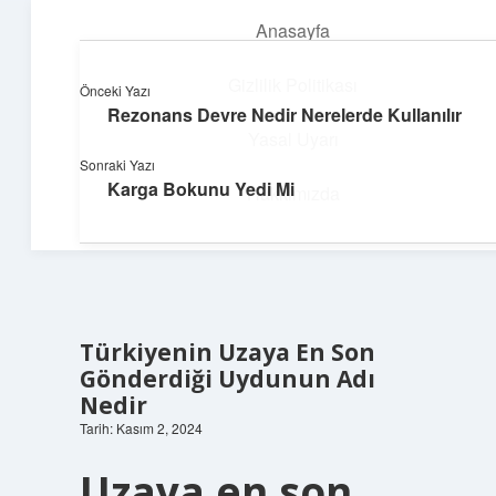
Anasayfa
menüyü
aç
Gizlilik Politikası
Önceki Yazı
Rezonans Devre Nedir Nerelerde Kullanılır
Pratik Çözüm Rehberi
Yasal Uyarı
Sonraki Yazı
Hayatını kolaylaştıran zekice fikirler!
Karga Bokunu Yedi Mi
Hakkımızda
Türkiyenin Uzaya En Son
Gönderdiği Uydunun Adı
Nedir
Tarih: Kasım 2, 2024
Uzaya en son