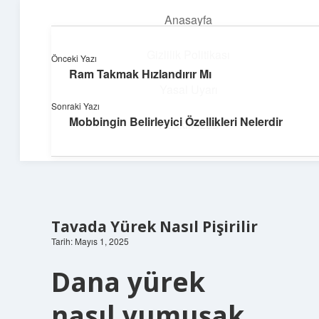
Anasayfa
menüyü
aç
Gizlilik Politikası
Önceki Yazı
Ram Takmak Hızlandırır Mı
Pratik Çözüm Rehberi
Yasal Uyarı
Sonraki Yazı
Hayatını kolaylaştıran zekice fikirler!
Mobbingin Belirleyici Özellikleri Nelerdir
Hakkımızda
Tavada Yürek Nasıl Pişirilir
Tarih: Mayıs 1, 2025
Dana yürek
nasıl yumuşak