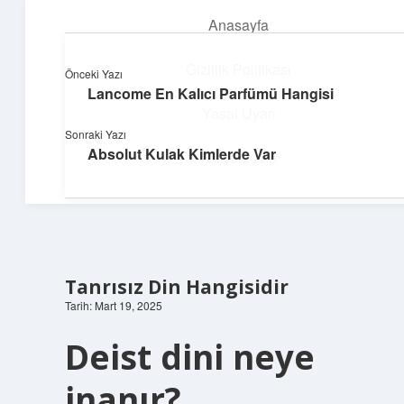
Anasayfa
menüyü
aç
Gizlilik Politikası
Önceki Yazı
Lancome En Kalıcı Parfümü Hangisi
Pratik Çözüm Rehberi
Yasal Uyarı
Sonraki Yazı
Hayatını kolaylaştıran zekice fikirler!
Absolut Kulak Kimlerde Var
Hakkımızda
Tanrısız Din Hangisidir
Tarih: Mart 19, 2025
Deist dini neye
inanır?