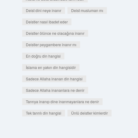
Deist dini neye inanır
Deist musluman mı
Deistler nasıl ibadet eder
Deistler ölünce ne olacağına inanır
Deistler peygambere inanır mı
En doğru din hangisi
İslama en yakın din hangisidir
Sadece Allaha inanan din hangisi
Sadece Allaha inananlara ne denir
Tanrıya inanıp dine inanmayanlara ne denir
Tek tanrılı din hangisi
Ünlü deistler kimlerdir