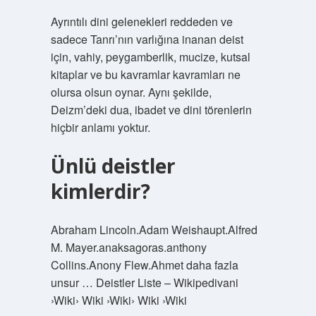
Ayrıntılı dini gelenekleri reddeden ve
sadece Tanrı’nın varlığına inanan deist
için, vahiy, peygamberlik, mucize, kutsal
kitaplar ve bu kavramlar kavramları ne
olursa olsun oynar. Aynı şekilde,
Deizm’deki dua, ibadet ve dini törenlerin
hiçbir anlamı yoktur.
Ünlü deistler
kimlerdir?
Abraham Lincoln.Adam Weishaupt.Alfred
M. Mayer.anaksagoras.anthony
Collins.Anony Flew.Ahmet daha fazla
unsur … Deistler Liste – Wikipedivani
›Wiki› Wiki ›Wiki› Wiki ›Wiki