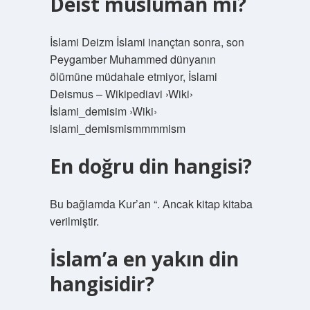
Deist musluman mı?
İslami Deizm İslami inançtan sonra, son
Peygamber Muhammed dünyanın
ölümüne müdahale etmiyor, İslami
Deismus – Wikipediavi ›Wiki›
İslami_demisim ›Wiki›
islami_demismismmmmism
En doğru din hangisi?
Bu bağlamda Kur’an “. Ancak kitap kitaba
verilmiştir.
İslam’a en yakın din
hangisidir?