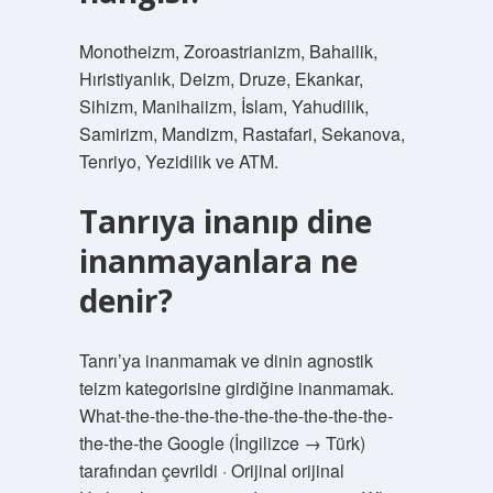
Monotheizm, Zoroastrianizm, Bahailik,
Hıristiyanlık, Deizm, Druze, Ekankar,
Sihizm, Manihaiizm, İslam, Yahudilik,
Samirizm, Mandizm, Rastafari, Sekanova,
Tenriyo, Yezidilik ve ATM.
Tanrıya inanıp dine
inanmayanlara ne
denir?
Tanrı’ya inanmamak ve dinin agnostik
teizm kategorisine girdiğine inanmamak.
What-the-the-the-the-the-the-the-the-the-
the-the-the Google (İngilizce → Türk)
tarafından çevrildi · Orijinal orijinal