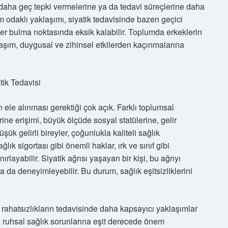
şı daha geç tepki vermelerine ya da tedavi süreçlerine daha
 odaklı yaklaşımı, siyatik tedavisinde bazen geçici
er bulma noktasında eksik kalabilir. Toplumda erkeklerin
klaşım, duygusal ve zihinsel etkilerden kaçınmalarına
tik Tedavisi
n ele alınması gerektiği çok açık. Farklı toplumsal
rine erişimi, büyük ölçüde sosyal statülerine, gelir
şük gelirli bireyler, çoğunlukla kaliteli sağlık
lık sigortası gibi önemli haklar, ırk ve sınıf gibi
ırlayabilir. Siyatik ağrısı yaşayan bir kişi, bu ağrıyı
 da deneyimleyebilir. Bu durum, sağlık eşitsizliklerini
i rahatsızlıkların tedavisinde daha kapsayıcı yaklaşımlar
e ruhsal sağlık sorunlarına eşit derecede önem