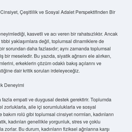
Cinsiyet, Çeşitlilik ve Sosyal Adalet Perspektifinden Bir
eyimlediği, kasvetli ve acı veren bir rahatsızlıktır. Ancak
ıbbi yaklaşımlara değil, toplumsal dinamiklere de
l bir sorundan daha fazlasıdır; aynı zamanda toplumsal
iş bir meseledir. Bu yazıda, siyatik ağrısını ele alırken,
mlerini, erkeklerin çözüm odaklı bakış açılarını ve
ğine dair kritik soruları irdeleyeceğiz.
tik Deneyimi
a fazla empati ve duygusal destek gerektirir. Toplumda
l zorluklarla, aile içi sorumluluklarla ve sosyal
ve bakım rolü gibi toplumsal cinsiyet normları, kadınların
tik, kadınları genellikle yorgunluk, stres ve çoklu
zorlar. Bu durum, kadınların fiziksel ağrılarına karşı