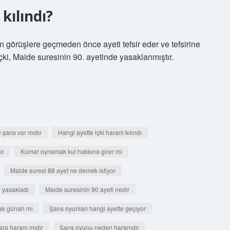
kılındı?
ilen görüşlere geçmeden önce ayeti tefsir eder ve tefsirine
İçki, Maide suresinin 90. ayetinde yasaklanmıştır.
 şans var mıdır
Hangi ayette içki haram kılındı
or
Kumar oynamak kul hakkına girer mi
Maide suresi 88 ayet ne demek istiyor
i yasakladı
Maide suresinin 90 ayeti nedir
ak günah mı
Şans oyunları hangi ayette geçiyor
ara haram mıdır
Şans oyunu neden haramdır