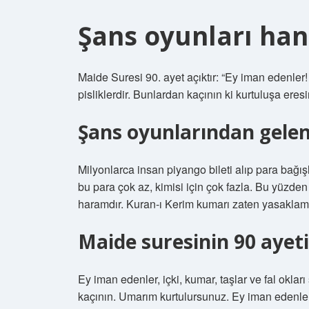
Şans oyunları han
Maide Suresi 90. ayet açıktır: “Ey iman edenler! İç
pisliklerdir. Bunlardan kaçının ki kurtuluşa eresi
Şans oyunlarından gele
Milyonlarca insan piyango bileti alıp para bağışl
bu para çok az, kimisi için çok fazla. Bu yüzden
haramdır. Kuran-ı Kerim kumarı zaten yasaklamış
Maide suresinin 90 ayeti
Ey iman edenler, içki, kumar, taşlar ve fal oklar
kaçının. Umarım kurtulursunuz. Ey iman edenler