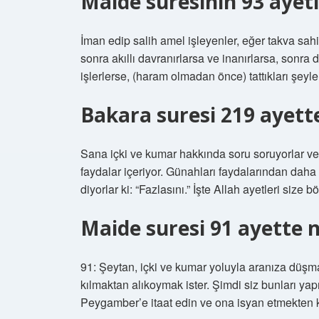
Maide suresinin 93 ayeti
İman edip salih amel işleyenler, eğer takva sahi
sonra akıllı davranırlarsa ve inanırlarsa, sonra 
işlerlerse, (haram olmadan önce) tattıkları şeyl
Bakara suresi 219 ayett
Sana içki ve kumar hakkında soru soruyorlar ve d
faydalar içeriyor. Günahları faydalarından daha
diyorlar ki: “Fazlasını.” İşte Allah ayetleri size 
Maide suresi 91 ayette n
91: Şeytan, içki ve kumar yoluyla aranıza düşm
kılmaktan alıkoymak ister. Şimdi siz bunları yapm
Peygamber’e itaat edin ve ona isyan etmekten 