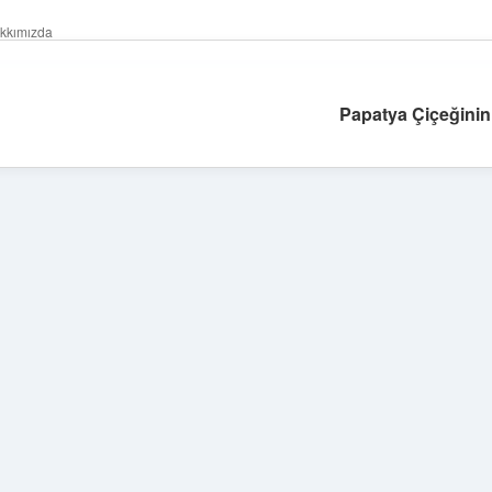
kkımızda
Papatya Çiçeğinin
Sidebar
ilbet yeni giriş
ilbet
gran