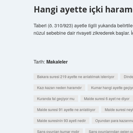
Hangi ayette içki haram 
Taberi (ö. 310/923) ayetle ilgili yukarıda belirt
nüzul sebebine dair rivayeti zikrederek başlar. 
Tarih:
Makaleler
Bakara suresi 219 ayette ne anlatılmak isteniyor
Dinde
Kazı kazan neden haramdır
Kumar hangi ayette geçiy
Kuranda fal geçiyor mu
Maide suresi 6 ayet ne diyor
Maide suresi 91 ayette ne anlatılıyor
Maide suresi ney
Maide suresinin 93 ayeti nedir
Oyundan para kazanm
Şans oyunları kumar mıdır
Şans oyunlarından gelen p