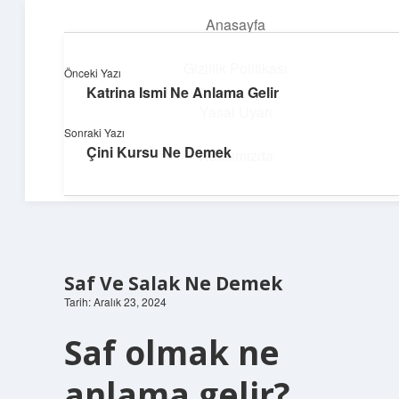
Anasayfa
menüyü
aç
Gizlilik Politikası
Önceki Yazı
Katrina Ismi Ne Anlama Gelir
Pratik Çözüm Rehberi
Yasal Uyarı
Sonraki Yazı
Hayatını kolaylaştıran zekice fikirler!
Çini Kursu Ne Demek
Hakkımızda
Saf Ve Salak Ne Demek
Tarih: Aralık 23, 2024
Saf olmak ne
anlama gelir?