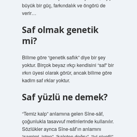
büyük bir güç, farkındalık ve öngörü de
verir…
Saf olmak genetik
mi?
Bilime göre “genetik saflık” diye bir şey
yoktur. Birçok beyaz ırkçı kendisini “saf” bir
ırkın üyesi olarak görür, ancak bilime göre
kadim saf ırklar yoktur.
Saf yüzlü ne demek?
“Temiz kalp” anlamına gelen Sîne-sâf,
çoğunlukla tasavvuf metinlerinde kullanılır.
Sözlükler ayrıca Sîne-sâf’ın anlamını
“samimi, içten”, “kalpten doğru”, “iyi niyetli”