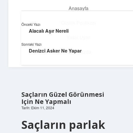
Anasayfa
menüyü
aç
Gizlilik Politikası
Önceki Yazı
Alacalı Aşır Nereli
Pratik Çözüm Rehberi
Yasal Uyarı
Sonraki Yazı
Hayatını kolaylaştıran zekice fikirler!
Denizci Asker Ne Yapar
Hakkımızda
Saçların Güzel Görünmesi
Için Ne Yapmalı
Tarih: Ekim 11, 2024
Saçların parlak