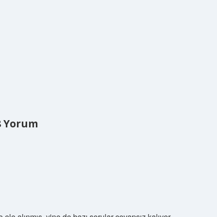
8 Yorum
ele alınmış, yine de bazı sorular cevapsız kalıyor.