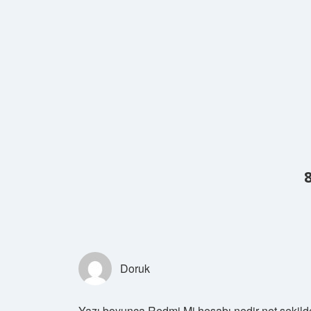
Doruk
Yazı boyunca Redmi Mi hesabı nedir net şekilde 