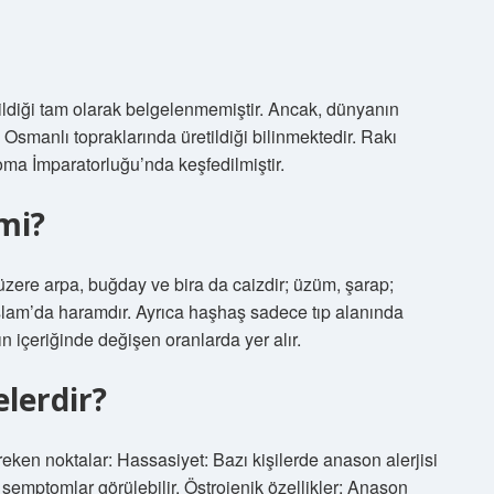
tildiği tam olarak belgelenmemiştir. Ancak, dünyanın
Osmanlı topraklarında üretildiği bilinmektedir. Rakı
oma İmparatorluğu’nda keşfedilmiştir.
mi?
zere arpa, buğday ve bira da caizdir; üzüm, şarap;
slam’da haramdır. Ayrıca haşhaş sadece tıp alanında
cın içeriğinde değişen oranlarda yer alır.
lerdir?
ereken noktalar: Hassasiyet: Bazı kişilerde anason alerjisi
ibi semptomlar görülebilir. Östrojenik özellikler: Anason