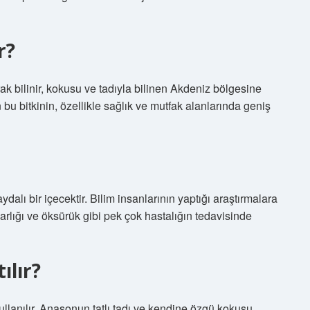
r?
k bilinir, kokusu ve tadıyla bilinen Akdeniz bölgesine
n bu bitkinin, özellikle sağlık ve mutfak alanlarında geniş
dalı bir içecektir. Bilim insanlarının yaptığı araştırmalara
 darlığı ve öksürük gibi pek çok hastalığın tedavisinde
ılır?
ullanılır. Anasonun tatlı tadı ve kendine özgü kokusu,