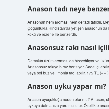
Anason tadı neye benze
Anasonun hem aroması hem de tadı tatlıdır. Me
Çoğunlukla Hindistan’da yetişen anasonun da hafi
kökü ve rezene ile benzerdir.
Anasonsuz rakı nasıl içil
Damakta üzüm aroması da hissediliyor ve üzüm k
Anasonsuz rakıya biraz benziyor. Sade içilebilir, 
veya bol buz ve limonla tadılabilir. 175 TL (+ – ) 
Anason uyku yapar mı?
Anason uyuşukluğa neden olur mu? Anason, sinir
uykuya dalmanıza yardımcı olur. Özellikle anaso