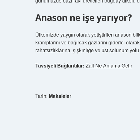
günümüzde bazı rakı üreticileri buğday alkolü de
Anason ne işe yarıyor?
Ülkemizde yaygın olarak yetiştirilen anason bitkis
kramplarını ve bağırsak gazlarını giderici olarak
rahatsızlıklarına, şişkinliğe ve üst solunum yol
Tavsiyeli Bağlantılar:
Zail Ne Anlama Gelir
Tarih:
Makaleler