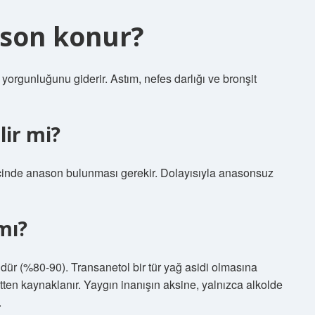
son konur?
yin yorgunluğunu giderir. Astım, nefes darlığı ve bronşit
lir mi?
n içinde anason bulunması gerekir. Dolayısıyla anasonsuz
mı?
ür (%80-90). Transanetol bir tür yağ asidi olmasına
en kaynaklanır. Yaygın inanışın aksine, yalnızca alkolde
.