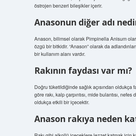
östrojen benzeri bileşikler içerir.
Anasonun diğer adı nedi
Anason, bilimsel olarak Pimpinella Anisum olara
özgü bir bitkidir. “Anason” olarak da adlandırıla
bir kullanım alanı vardır.
Rakının faydası var mı?
Doğru tüketildiğinde sağlık açısından oldukça fay
göre rakı, kalp çarpıntısı, mide bulantısı, nefes
oldukça etkili bir içecektir.
Anason rakıya neden kat
Rakı gibi alkollü içeceklere lezzet katmak için k