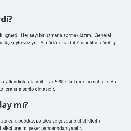
rdi?
 rakı içmedi! Her şeyi bir uzmana sormak lazım. ‘General
müş şöyle yazıyor: Atatürk’ün tercihi Yunanlıların ürettiği
 yıllandırılarak üretilir ve %68 alkol oranına sahiptir. Bu
lkol oranına sahip olmasıdır.
day mı?
r pancarı, buğday, patates ve çavdar gibi bitkilerin
l alkol üretimi şeker pancarından yapılır.