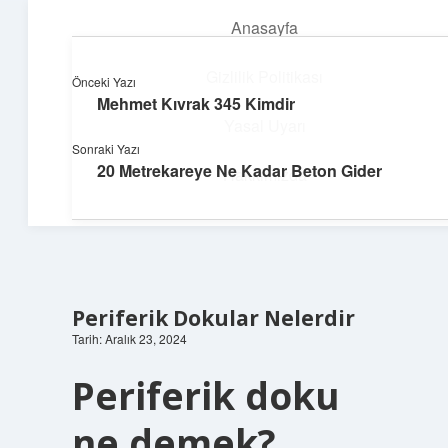
Anasayfa
menüyü
aç
Gizlilik Politikası
Önceki Yazı
Mehmet Kıvrak 345 Kimdir
Pratik Çözüm Rehberi
Yasal Uyarı
Sonraki Yazı
Hayatını kolaylaştıran zekice fikirler!
20 Metrekareye Ne Kadar Beton Gider
Hakkımızda
Periferik Dokular Nelerdir
Tarih: Aralık 23, 2024
Periferik doku
ne demek?