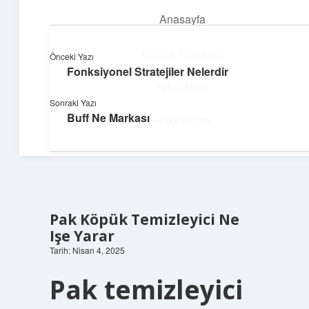
Anasayfa
menüyü
aç
Gizlilik Politikası
Önceki Yazı
Fonksiyonel Stratejiler Nelerdir
Pratik Çözüm Rehberi
Yasal Uyarı
Sonraki Yazı
Hayatını kolaylaştıran zekice fikirler!
Buff Ne Markası
Hakkımızda
Pak Köpük Temizleyici Ne
Işe Yarar
Tarih: Nisan 4, 2025
Pak temizleyici