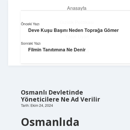
Anasayfa
menüyü
aç
Gizlilik Politikası
Önceki Yazı
Deve Kuşu Başını Neden Toprağa Gömer
Pratik Çözüm Rehberi
Yasal Uyarı
Sonraki Yazı
Hayatını kolaylaştıran zekice fikirler!
Filmin Tanıtımına Ne Denir
Hakkımızda
Osmanlı Devletinde
Yöneticilere Ne Ad Verilir
Tarih: Ekim 24, 2024
Osmanlıda