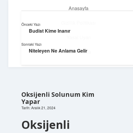
Anasayfa
menüyü
aç
Gizlilik Politikası
Önceki Yazı
Budist Kime Inanır
Pratik Çözüm Rehberi
Yasal Uyarı
Sonraki Yazı
Hayatını kolaylaştıran zekice fikirler!
Niteleyen Ne Anlama Gelir
Hakkımızda
Oksijenli Solunum Kim
Yapar
Tarih: Aralık 21, 2024
Oksijenli