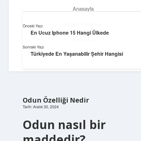
Anasayfa
menüyü
aç
Gizlilik Politikası
Önceki Yazı
En Ucuz Iphone 15 Hangi Ülkede
Pratik Çözüm Rehberi
Yasal Uyarı
Sonraki Yazı
Hayatını kolaylaştıran zekice fikirler!
Türkiyede En Yaşanabilir Şehir Hangisi
Hakkımızda
Odun Özelliği Nedir
Tarih: Aralık 30, 2024
Odun nasıl bir
maddedir?