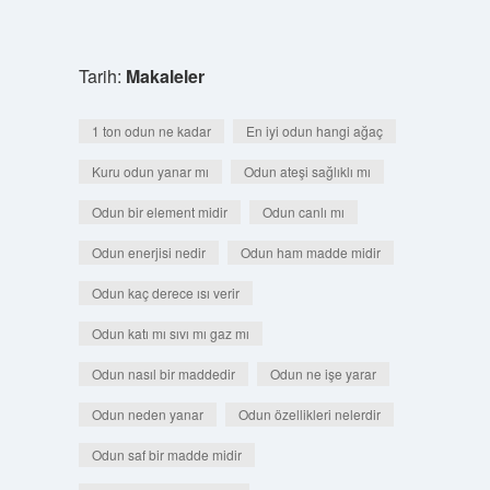
Tarih:
Makaleler
1 ton odun ne kadar
En iyi odun hangi ağaç
Kuru odun yanar mı
Odun ateşi sağlıklı mı
Odun bir element midir
Odun canlı mı
Odun enerjisi nedir
Odun ham madde midir
Odun kaç derece ısı verir
Odun katı mı sıvı mı gaz mı
Odun nasıl bir maddedir
Odun ne işe yarar
Odun neden yanar
Odun özellikleri nelerdir
Odun saf bir madde midir