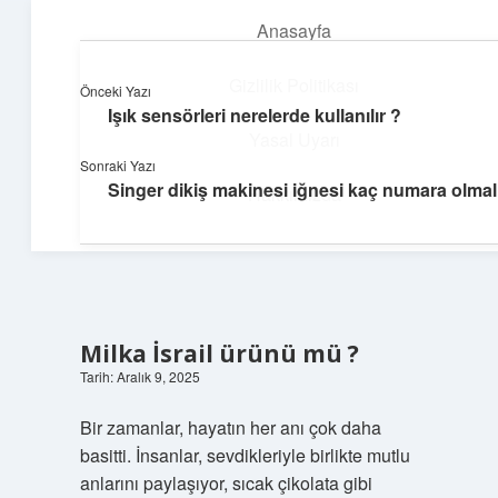
Anasayfa
menüyü
aç
Gizlilik Politikası
Önceki Yazı
Işık sensörleri nerelerde kullanılır ?
Pratik Çözüm Rehberi
Yasal Uyarı
Sonraki Yazı
Hayatını kolaylaştıran zekice fikirler!
Singer dikiş makinesi iğnesi kaç numara olmal
Hakkımızda
Milka İsrail ürünü mü ?
Tarih: Aralık 9, 2025
Bir zamanlar, hayatın her anı çok daha
basitti. İnsanlar, sevdikleriyle birlikte mutlu
anlarını paylaşıyor, sıcak çikolata gibi