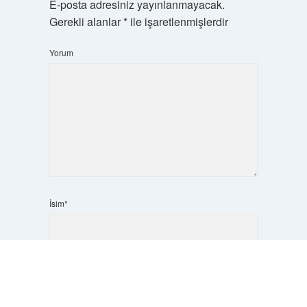
E-posta adresiniz yayınlanmayacak.
Gerekli alanlar
*
ile işaretlenmişlerdir
Yorum
İsim*
Scrol
E-Posta*
to
the
top