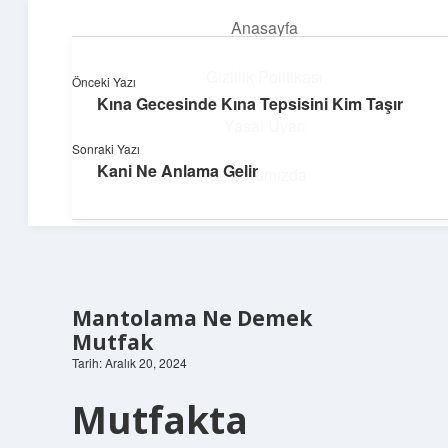
Anasayfa
menüyü
aç
Gizlilik Politikası
Önceki Yazı
Kına Gecesinde Kına Tepsisini Kim Taşır
Pratik Çözüm Rehberi
Yasal Uyarı
Sonraki Yazı
Hayatını kolaylaştıran zekice fikirler!
Kani Ne Anlama Gelir
Hakkımızda
Mantolama Ne Demek
Mutfak
Tarih: Aralık 20, 2024
Mutfakta