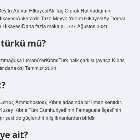
Bey’in Atı Var HikayesiAk Taş Olarak Hatırladığımın
HikayesiAnkara’da Taze Meyve Yedim HikayesiAy Deresi
erin HikayesiDaha fazla makale…•27 Ağustos 2021
 türkü mü?
imağusa LimanıYerKıbrısTürk halk şarkısı (ayrıca Kıbrıs
satır daha•26 Temmuz 2024
t?
ος Ammohostos), Kıbrıs adasında bir liman kentidir.
 Kuzey Kıbrıs Türk Cumhuriyeti’nin Famagusta İlçesi’nin
r şekilde güçlendirilmiş limanlardan biridir.
ye ait?