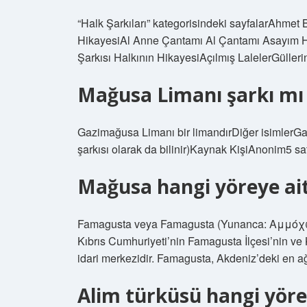
“Halk Şarkıları” kategorisindeki sayfalarAhmet 
HikayesiAl Anne Çantamı Al Çantamı Asayım 
Şarkısı Halkının HikayesiAçılmış LalelerGüll
Mağusa Limanı şarkı mı
Gazimağusa Limanı bir limandırDiğer isimlerGaz
şarkısı olarak da bilinir)Kaynak KişiAnonim5 
Mağusa hangi yöreye ai
Famagusta veya Famagusta (Yunanca: Αμμόχωστ
Kıbrıs Cumhuriyeti’nin Famagusta İlçesi’nin ve
idari merkezidir. Famagusta, Akdeniz’deki en ağı
Alim türküsü hangi yöre