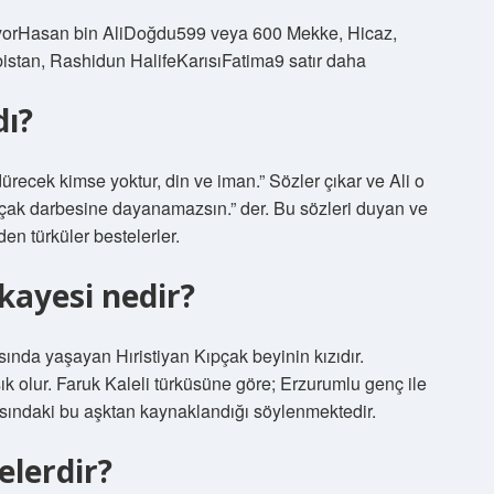
diyorHasan bin AliDoğdu599 veya 600 Mekke, Hicaz,
stan, Rashidun HalifeKarısıFatima9 satır daha
dı?
dürecek kimse yoktur, din ve iman.” Sözler çıkar ve Ali o
 bıçak darbesine dayanamazsın.” der. Bu sözleri duyan ve
en türküler bestelerler.
kayesi nedir?
sında yaşayan Hıristiyan Kıpçak beyinin kızıdır.
ık olur. Faruk Kaleli türküsüne göre; Erzurumlu genç ile
asındaki bu aşktan kaynaklandığı söylenmektedir.
elerdir?