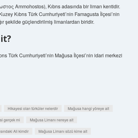
ος Ammohostos), Kıbrıs adasında bir liman kentidir.
 Kuzey Kıbrıs Türk Cumhuriyeti’nin Famagusta İlçesi’nin
r şekilde güçlendirilmiş limanlardan biridir.
it?
s Türk Cumhuriyeti’nin Mağusa İlçesi’nin idari merkezi
Hikayesi olan türküler nelerdir
Mağusa hangi yöreye ait
si gerçek mi
Mağusa Limanı nereye ait
ındaki Ali kimdir
Mağusa Limanı sözü kime ait