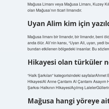
Mağusa Limanı veya Mağusa Limanı, Kuzey Kıbrı
olan Mağusa’nın ticari limanıdır.
Uyan Alim kim için yazıl
Mağusa limanı bir limandır, bir limandır, beni öl
anda ölür. Ali’nin karısı, “Uyan Ali, uyan, yedi
bundan etkilenen bölgedeki insanlar. Bu sözlerd
Hikayesi olan türküler n
“Halk Şarkıları” kategorisindeki sayfalarAhmet 
HikayesiAl Anne Çantamı Al Çantamı Asayım 
Şarkısı Halkının HikayesiAçılmış LalelerGüll
Mağusa hangi yöreye ai