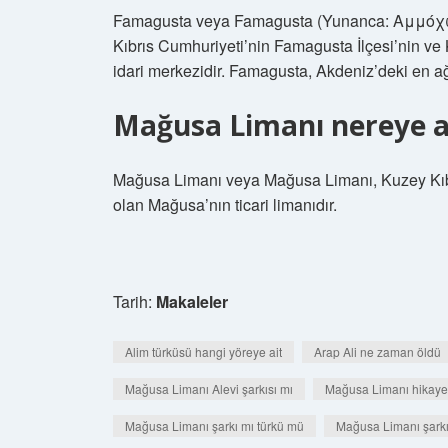
Famagusta veya Famagusta (Yunanca: Αμμόχωστ
Kıbrıs Cumhuriyeti’nin Famagusta İlçesi’nin ve
idari merkezidir. Famagusta, Akdeniz’deki en ağı
Mağusa Limanı nereye a
Mağusa Limanı veya Mağusa Limanı, Kuzey Kıbrı
olan Mağusa’nın ticari limanıdır.
Tarih:
Makaleler
Alim türküsü hangi yöreye ait
Arap Ali ne zaman öldü
Mağusa Limanı Alevi şarkısı mı
Mağusa Limanı hikaye
Mağusa Limanı şarkı mı türkü mü
Mağusa Limanı şarkıs