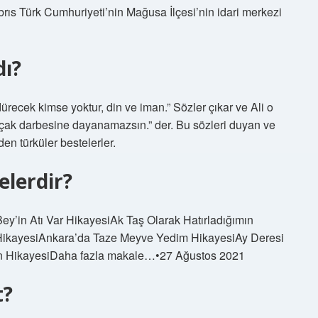
s Türk Cumhuriyeti’nin Mağusa İlçesi’nin idari merkezi
dı?
dürecek kimse yoktur, din ve iman.” Sözler çıkar ve Ali o
 bıçak darbesine dayanamazsın.” der. Bu sözleri duyan ve
en türküler bestelerler.
elerdir?
Bey’in Atı Var HikayesiAk Taş Olarak Hatırladığımın
HikayesiAnkara’da Taze Meyve Yedim HikayesiAy Deresi
erin HikayesiDaha fazla makale…•27 Ağustos 2021
t?