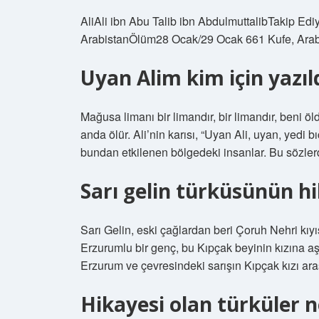
AliAli ibn Abu Talib ibn AbdulmuttalibTakip E
ArabistanÖlüm28 Ocak/29 Ocak 661 Kufe, Arabi
Uyan Alim kim için yazıl
Mağusa limanı bir limandır, bir limandır, beni öl
anda ölür. Ali’nin karısı, “Uyan Ali, uyan, yedi
bundan etkilenen bölgedeki insanlar. Bu sözlerd
Sarı gelin türküsünün hi
Sarı Gelin, eski çağlardan beri Çoruh Nehri kıyı
Erzurumlu bir genç, bu Kıpçak beyinin kızına aş
Erzurum ve çevresindeki sarışın Kıpçak kızı ar
Hikayesi olan türküler n