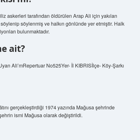
iz askerleri tarafından öldürülen Arap Ali için yakılan
ak söylenip söylenmiş ve halkın gönlünde yer etmiştir. Halk
iyonları bulunmaktadır.
e ait?
 Ali’mRepertuar No525Yer- İl KIBRISİlçe- Köy-Şarkı
âtını gerçekleştirdiği 1974 yazında Mağusa şehrinde
ehrin ismi Mağusa olarak değiştirildi.