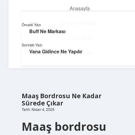
Anasayfa
menüyü
aç
Gizlilik Politikası
Önceki Yazı
Buff Ne Markası
Pratik Çözüm Rehberi
Yasal Uyarı
Sonraki Yazı
Hayatını kolaylaştıran zekice fikirler!
Vana Gidince Ne Yapılır
Hakkımızda
Maaş Bordrosu Ne Kadar
Sürede Çıkar
Tarih: Nisan 4, 2025
Maaş bordrosu