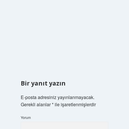
Bir yanıt yazın
E-posta adresiniz yayınlanmayacak.
Gerekli alanlar
*
ile işaretlenmişlerdir
Yorum