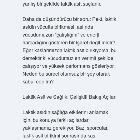
yanlış bir şekilde laktik asit suçlanır.
Daha da düşündürücü bir soru: Peki, laktik
asidin vücutta birikmesi, aslında
vücudumuzun “çalıştığını” ve enerji
harcadığını gösteren bir işaret değil midir?
Eğer kaslarımızda laktik asit birikiyorsa, bu
demektir ki vücudumuz en verimli şekilde
çalışıyor ve yüksek performans gösteriyor.
Neden bu süreci olumsuz bir şey olarak
kabul edelim?
Laktik Asit ve Sağlık: Çelişkili Bakış Açıları
Laktik asidin sağlığa etkilerini anlamak
için, bu konuya farklı açılardan
yaklaşmamız gerekiyor. Bazı sporcular,
laktik asit birikimi sonrasında kas