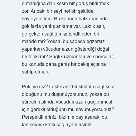
olmadığına dair kesin bir görüş bildirmek
zor. Ancak, bir şeyi net bir şekilde
söyleyebilirim: Bu konuda halk arasında
çok fazla yanlış anlama var. Laktik asit,
gerçekten sağlığımızı tehdit eden bir
madde mi? Yoksa, bu sadece egzersiz
yaparken vücudumuzun gösterdiği doğal
bir tepki mi? Sağlık uzmanları ve sporcular,
bu konuda daha geniş bir bakış açısına
sahip olmalı.
Peki ya siz? Laktik asit birikiminin sağlıksız
olduğunu mu düşünüyorsunuz, yoksa bu
sürecin aslında vücudumuzun güçlenmesi
için gerekli olduğunu mu savunuyorsunuz?
Perspektiflerinizi bizimle paylaşarak, bu
tartışmaya katkı sağlayabilirsiniz.