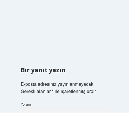
Bir yanıt yazın
E-posta adresiniz yayınlanmayacak.
Gerekli alanlar
*
ile işaretlenmişlerdir
Yorum
Scrol
to
the