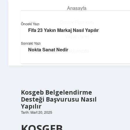
Anasayfa
menüyü
aç
Gizlilik Politikası
Önceki Yazı
Fifa 23 Yakın Markaj Nasıl Yapılır
Pratik Çözüm Rehberi
Yasal Uyarı
Sonraki Yazı
Hayatını kolaylaştıran zekice fikirler!
Nokta Sanat Nedir
Hakkımızda
Kosgeb Belgelendirme
Desteği Başvurusu Nasıl
Yapılır
Tarih: Mart 20, 2025
KOSGEB