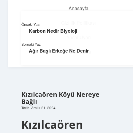
Anasayfa
menüyü
aç
Gizlilik Politikası
Önceki Yazı
Karbon Nedir Biyoloji
Pratik Çözüm Rehberi
Yasal Uyarı
Sonraki Yazı
Hayatını kolaylaştıran zekice fikirler!
Ağır Başlı Erkeğe Ne Denir
Hakkımızda
Kızılcaören Köyü Nereye
Bağlı
Tarih: Aralık 21, 2024
Kızılcaören