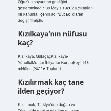
Oğuz’un soyundan geldiğini
göstermektedir. 30 Mayıs 1926’da çıkarılan
bir kanunla ilçenin adı “Bucak” olarak
değiştirilmiştir.
Kızılkaya’nın nüfusu
kaç?
Kızılkaya, GülağaçKızılkaya•
YöneticiMuhtar İhtiyarlar KuruluBoy1148
mNüfus (2022)• Toplam1.
Kızılırmak kaç tane
ilden geçiyor?
Kızılırmak, Türkiye’den doğan ve
Türkiye’de denize dökülen en uzun