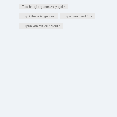
Turp hangi organımıza iyi gelir
Turp iltihaba iyi gelir mi
Turpa limon sıkılır mı
Turpun yan etkileri nelerdir