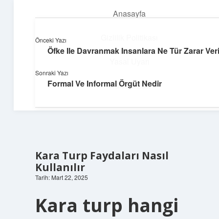
Anasayfa
menüyü
aç
Gizlilik Politikası
Önceki Yazı
Öfke Ile Davranmak Insanlara Ne Tür Zarar Veri
Pratik Çözüm Rehberi
Yasal Uyarı
Sonraki Yazı
Hayatını kolaylaştıran zekice fikirler!
Formal Ve Informal Örgüt Nedir
Hakkımızda
Kara Turp Faydaları Nasıl
Kullanılır
Tarih: Mart 22, 2025
Kara turp hangi