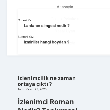
Anasayfa
menüyü
aç
Gizlilik Politikası
Önceki Yazı
Lantanın simgesi nedir ?
Pratik Çözüm Rehberi
Yasal Uyarı
Sonraki Yazı
Hayatını kolaylaştıran zekice fikirler!
Izmirliler hangi boydan ?
Hakkımızda
Izlenimcilik ne zaman
ortaya çıktı ?
Tarih: Kasım 23, 2025
İzlenimci Roman