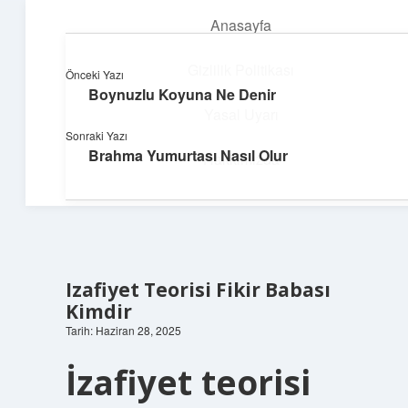
Anasayfa
menüyü
aç
Gizlilik Politikası
Önceki Yazı
Boynuzlu Koyuna Ne Denir
Pratik Çözüm Rehberi
Yasal Uyarı
Sonraki Yazı
Hayatını kolaylaştıran zekice fikirler!
Brahma Yumurtası Nasıl Olur
Hakkımızda
Izafiyet Teorisi Fikir Babası
Kimdir
Tarih: Haziran 28, 2025
İzafiyet teorisi