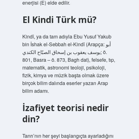
enerjisi (E) elde edilir.
El Kindi Türk mü?
Kindî, ya da tam adıyla Ebu Yusuf Yakub
bin İshak el-Sebbah el-Kindî (Arapça: أبو
يوسف يعقوب بن إسحاق الصبّاح الكندي; ö.
801, Basra – ö. 873, Bagh dat), felsefe, tıp,
matematik, astronomi teoloji, psikoloji,
fizik, kimya ve müzik başta olmak üzere
birçok bilim dalında eserler yazan Arap
bilim adamı.
İzafiyet teorisi nedir
din?
Tanrı’nın her şeyi başlangıçta ayarladığını