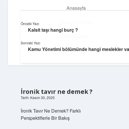
Anasayfa
menüyü
aç
Gizlilik Politikası
Önceki Yazı
Kalsit taşı hangi burç ?
Pratik Çözüm Rehberi
Yasal Uyarı
Sonraki Yazı
Hayatını kolaylaştıran zekice fikirler!
Kamu Yönetimi bölümünde hangi meslekler va
Hakkımızda
İronik tavır ne demek ?
Tarih: Kasım 30, 2025
İronik Tavır Ne Demek? Farklı
Perspektiflerle Bir Bakış