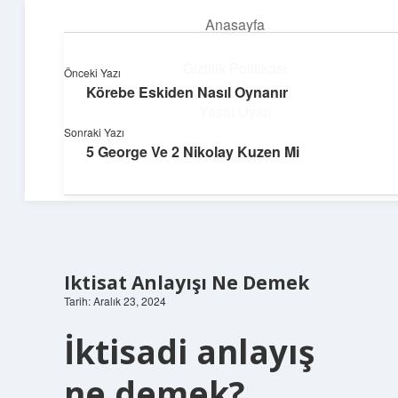
Anasayfa
menüyü
aç
Gizlilik Politikası
Önceki Yazı
Körebe Eskiden Nasıl Oynanır
Pratik Çözüm Rehberi
Yasal Uyarı
Sonraki Yazı
Hayatını kolaylaştıran zekice fikirler!
5 George Ve 2 Nikolay Kuzen Mi
Hakkımızda
Iktisat Anlayışı Ne Demek
Tarih: Aralık 23, 2024
İktisadi anlayış
ne demek?